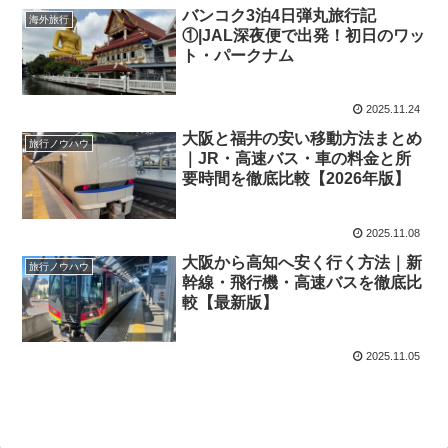
バンコク3泊4日弾丸旅行記
海外旅行
①|JAL深夜便で出発！初日のワッ
ト・パークナム
2025.11.24
大阪と福井の安い移動方法まとめ
旅行ノウハウ
｜JR・高速バス・車の料金と所
要時間を徹底比較【2026年版】
2025.11.08
大阪から高知へ安く行く方法｜新
旅行ノウハウ
幹線・飛行機・高速バスを徹底比
較【最新版】
2025.11.05