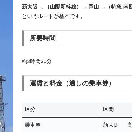
新大阪 →（山陽新幹線）→ 岡山 →（特急 南
というルートが基本です。
所要時間
約3時間30分
運賃と料金（通しの乗車券）
区分
区間
乗車券
新大阪 → 