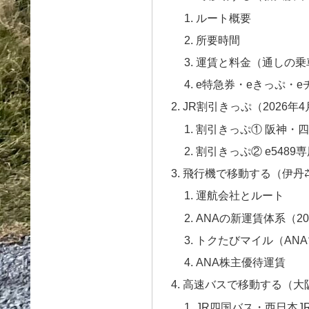
ルート概要
所要時間
運賃と料金（通しの乗
e特急券・eきっぷ・
JR割引きっぷ（2026年
割引きっぷ① 阪神・四
割引きっぷ② e5489
飛行機で移動する（伊丹
運航会社とルート
ANAの新運賃体系（20
トクたびマイル（AN
ANA株主優待運賃
高速バスで移動する（大
JR四国バス・西日本