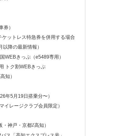
車券）
eチケットレス特急券を併用する場合
4月以降の最新情報）
国WEBきっぷ（e5489専用）
専用 トク割WEBきっぷ
⇄高知）
26年5月19日搭乗分〜）
Aマイレージクラブ会員限定）
阪・神戸・京都⇄高知）
JRバス「高知エクスプレス号」