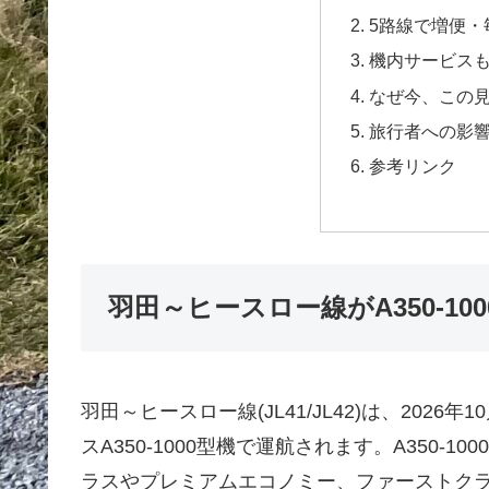
5路線で増便・
機内サービス
なぜ今、この
旅行者への影
参考リンク
羽田～ヒースロー線がA350-10
羽田～ヒースロー線(JL41/JL42)は、2026
スA350-1000型機で運航されます。A350-
ラスやプレミアムエコノミー、ファーストク