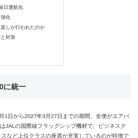
毎日運航化
も強化
見直しが行われたのか
響と対策
00に統一
年10月1日から2027年3月27日までの期間、全便がエアバ
1000はJALの国際線フラッグシップ機材で、ビジネスク
ラスなど上位クラスの座席が充実しているのが特徴で