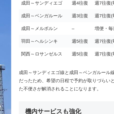
成田～サンディエゴ
週4往復
週7往復(
成田～ベンガルール
週3往復
週7往復(
成田～メルボルン
–
増便・毎
羽田～ヘルシンキ
週5往復
週7往復(
関西～ロサンゼルス
週5往復
週7往復(
成田～サンディエゴ線と成田～ベンガルール線
だったため、希望の日程で予約が取りづらい
た不便さが解消されることになります。
機内サービスも強化