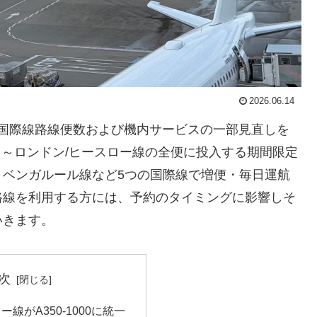
2026.06.14
6年度の国際線路線便数および機内サービスの一部見直しを
羽田～ロンドン/ヒースロー線の全便に投入する期間限定
～ベンガルール線など5つの国際線で増便・毎日運航
路線を利用する方には、予約のタイミングに影響しそ
いきます。
次
線がA350-1000に統一