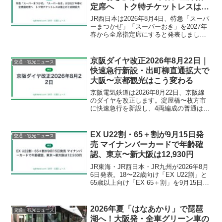
定席へ トク特チケットレスは値
上げと区間拡大
JR西日本は2026年8月4日、特急「スーパ
ーまつかぜ」「スーパーおき」を2027年
春から全席指定席にすると発表しまし
た。トク特チケットレスも9月1日発売分
から550円・900円・1250円に見直し、
150kmまで拡大します。変更点と旅行者
京阪ダイヤ改正2026年8月22日｜
交通・観光ニュース
の対策をまとめました。
快速急行新設・出町柳直通拡大で
大阪〜京都観光はこう変わる
京阪電気鉄道は2026年8月22日、京阪線
のダイヤを改正します。淀屋橋〜枚方市
に快速急行を新設し、4両編成の普通は出
町柳まで運転区間を拡大。伏見稲荷や祇
園四条へ向かう旅行者への影響、JR・阪
急との所要時間比較をまとめました。
EX U22割・65＋割が9月15日発
交通・観光ニュース
売 マイナンバーカードで年齢確
認、東京〜新大阪は12,930円
JR東海・JR西日本・JR九州が2026年8月
6日発表。18〜22歳向け「EX U22割」と
65歳以上向け「EX 65＋割」を9月15日発
売、東京〜新大阪は12,930円です。JR西
日本もe5489で運賃20%引きのWESTER
会員限定きっぷを発売。マイナンバーカ
2026年夏「はなあかり」で琵琶
交通・観光ニュース
ードでの本人確認手順と使い分けを解説
湖へ！大阪発・全車グリーン車の