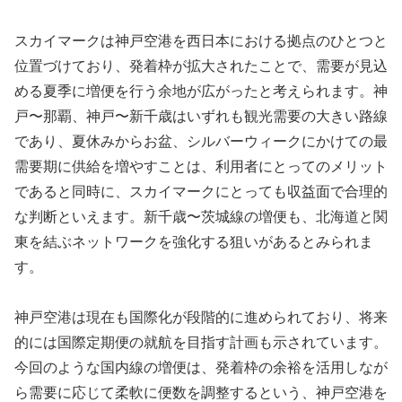
スカイマークは神戸空港を西日本における拠点のひとつと
位置づけており、発着枠が拡大されたことで、需要が見込
める夏季に増便を行う余地が広がったと考えられます。神
戸〜那覇、神戸〜新千歳はいずれも観光需要の大きい路線
であり、夏休みからお盆、シルバーウィークにかけての最
需要期に供給を増やすことは、利用者にとってのメリット
であると同時に、スカイマークにとっても収益面で合理的
な判断といえます。新千歳〜茨城線の増便も、北海道と関
東を結ぶネットワークを強化する狙いがあるとみられま
す。
神戸空港は現在も国際化が段階的に進められており、将来
的には国際定期便の就航を目指す計画も示されています。
今回のような国内線の増便は、発着枠の余裕を活用しなが
ら需要に応じて柔軟に便数を調整するという、神戸空港を