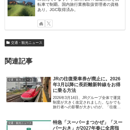
転車で制覇。国内旅行業務取扱管理者の資格
あり。JGC取得済み。
交通・観光ニュース
関連記事
JRの往復乗車券が廃止に。2026
交通・観光ニュース
年3月以降に長距離新幹線をお得
に乗る方法
2026年3月14日、JRグループ全体で運賃
制度が大きく改定されました。なかでも
旅行者への影響が大きいのが、「往復乗
車券」「連続乗車券」の廃止と、それに
連動した「往復割引」の取り扱い終了で
す。長距離移動のたびに当然のように使
特急「スーパーまつかぜ」「スー
交通・観光ニュース
っていた制度が一...
パーおき」が2027年春に全席指