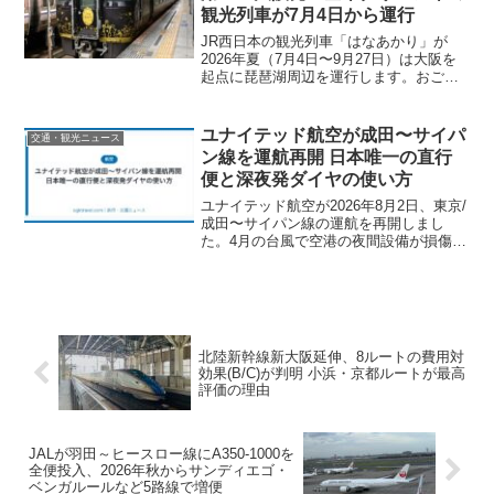
します。
観光列車が7月4日から運行
JR西日本の観光列車「はなあかり」が
2026年夏（7月4日〜9月27日）は大阪を
起点に琵琶湖周辺を運行します。おごと
温泉・大津への2ルート、スーペリアグリ
ーン（9,930円〜）・グリーン指定席
（7,730円〜）の料金、予約方法を詳しく
ユナイテッド航空が成田〜サイパ
交通・観光ニュース
解説します。
ン線を運航再開 日本唯一の直行
便と深夜発ダイヤの使い方
ユナイテッド航空が2026年8月2日、東京/
成田〜サイパン線の運航を再開しまし
た。4月の台風で空港の夜間設備が損傷し
止まっていた日本唯一の直行便です。
UA825・UA824の時刻と曜日、週3便にな
った背景、深夜着ダイヤに合わせた日程
の組み方まで解説します。
北陸新幹線新大阪延伸、8ルートの費用対
効果(B/C)が判明 小浜・京都ルートが最高
評価の理由
JALが羽田～ヒースロー線にA350-1000を
全便投入、2026年秋からサンディエゴ・
ベンガルールなど5路線で増便