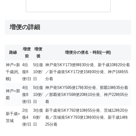
増便の詳細
増便
増便
路線
増便分の便名・時刻(一例)
前
後
神戸=新
4往
5往復
神戸発SKY173便8時30分発、新千歳10時20分着
千歳(札
復8
10便/
／新千歳発SKY172便15時00分発、神戸16時55
幌)
便/日
日
分着
4往
5往復
神戸発SKY595便17時30分発、那覇19時35分着
神戸=那
復8
10便/
／那覇発SKY598便20時10分発、神戸22時05分
覇
便/日
日
着
2往
3往復
新千歳発SKY792便10時55分発、茨城12時20分
新千歳=
復4
6便/
着／茨城発SKY793便13時00分発、新千歳14時
茨城
便/日
日
25分着