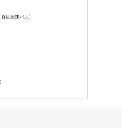
＋直結高速バス）
）