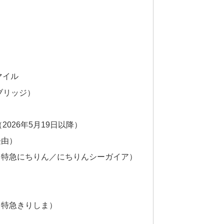
マイル
ブリッジ）
026年5月19日以降）
経由）
＋特急にちりん／にちりんシーガイア）
＋特急きりしま）