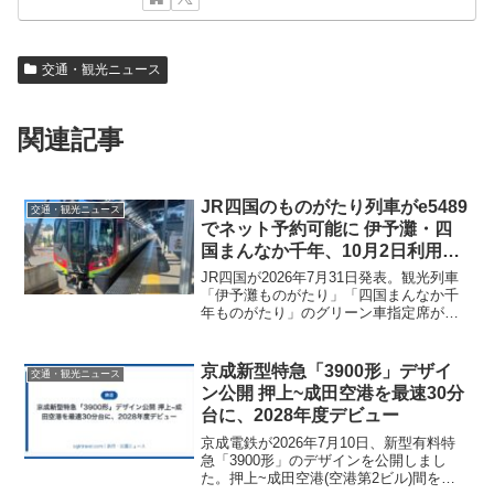
交通・観光ニュース
関連記事
JR四国のものがたり列車がe5489
交通・観光ニュース
でネット予約可能に 伊予灘・四
国まんなか千年、10月2日利用分
から
JR四国が2026年7月31日発表。観光列車
「伊予灘ものがたり」「四国まんなか千
年ものがたり」のグリーン車指定席が
e5489でネット予約できるようになりま
す。10月2日利用分から、受付開始は9月2
日10時。窓口に行かずに席を取れる利点
京成新型特急「3900形」デザイ
交通・観光ニュース
と、食事手配やきっぷ受け取りの注意点
ン公開 押上~成田空港を最速30分
を解説します。
台に、2028年度デビュー
京成電鉄が2026年7月10日、新型有料特
急「3900形」のデザインを公開しまし
た。押上~成田空港(空港第2ビル)間を最