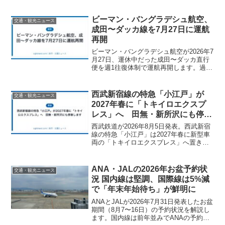
速30分台前半で結び、全席電源・特別車
を新設。なぜ今新型車両を投入するのか
背景を考察し、現行スカイライナーの使
ビーマン・バングラデシュ航空、
交通・観光ニュース
い方や愛称公募への参加方法も紹介しま
成田〜ダッカ線を7月27日に運航
す。
再開
ビーマン・バングラデシュ航空が2026年7
月27日、運休中だった成田〜ダッカ直行
便を週1往復体制で運航再開します。過去
に計上した8億4000万タカの損失や運休の
経緯、再開の背景、便数が限られる中で
の予約のコツ、経由便との比較まで詳し
西武新宿線の特急「小江戸」が
交通・観光ニュース
く解説します。
2027年春に「トキイロエクスプ
レス」へ 田無・新所沢にも停車
します
西武鉄道が2026年8月5日発表。西武新宿
線の特急「小江戸」は2027年春に新型車
両の「トキイロエクスプレス」へ置き換
わり、田無駅と新所沢駅にも停車しま
す。2028年春には拝島ライナーも「トキ
イロライナー」に。車両の仕様と、観光
ANA・JALの2026年お盆予約状
交通・観光ニュース
特急を通勤ライナー型に作り替える狙い
況 国内線は堅調、国際線は5%減
を解説します。
で「年末年始待ち」が鮮明に
ANAとJALが2026年7月31日発表したお盆
期間（8月7〜16日）の予約状況を解説し
ます。国内線は前年並みでANAの予約率