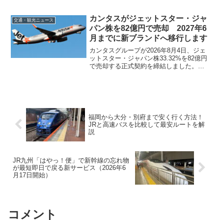
83.6%、国際線は両社合計で5%減。過去
最高の燃油サーチャージ片道6万5000円が
長距離路線を直撃した構図と、混雑ピー
カンタスがジェットスター・ジャ
交通・観光ニュース
ク日、いまから取れる対策をまとめまし
パン株を82億円で売却 2027年6
た。
月までに新ブランドへ移行します
カンタスグループが2026年8月4日、ジェ
ットスター・ジャパン株33.32%を82億円
で売却する正式契約を締結しました。日
本政策投資銀行が新株主に入り、2027年6
月までに新ブランドへ移行します。撤退
の背景と、予約済み旅客が押さえておく
べき点をまとめました。
福岡から大分・別府まで安く行く方法！
JRと高速バスを比較して最安ルートを解
説
JR九州「はやっ！便」で新幹線の忘れ物
が最短即日で戻る新サービス（2026年6
月17日開始）
コメント