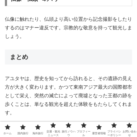
仏像に触れたり、仏頭より高い位置から記念撮影をしたり
するのはマナー違反です。宗教的な敬意を持って観光しま
しょう。
まとめ
アユタヤは、歴史を知ってから訪れると、その遺跡の見え
方が大きく変わります。かつて東南アジア最大の国際都市
として栄え、突然の滅亡によって廃墟となった王都の跡を
歩くことは、単なる観光を超えた体験をもたらしてくれま
す。
バンコクから日帰りでも十分楽しめますが、じっくり回り
交通・観光
旅行ノウハ
プロフィー
プライバシ
お問い合わ
ホーム
国内旅行
海外旅行
運営者情報
ニュース
ウ
ル
ーポリシー
せ