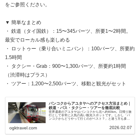
をご参照ください。
▼ 簡単なまとめ
・ 鉄道（タイ国鉄）：15〜345バーツ、所要1〜2時間。
最安でローカル感も楽しめる
・ ロットゥー（乗り合いミニバン）：100バーツ、所要約
1.5時間
・ タクシー・Grab：900〜1,300バーツ、所要約1時間
（渋滞時はプラス）
・ ツアー：1,200〜2,500バーツ、移動と観光がセット
バンコクからアユタヤへのアクセス方法まとめ｜
鉄道・バス・タクシー・ツアーを徹底比較
世界遺産のアユタヤはバンコクから北へ約60km。日帰り旅
行として非常に人気の高い観光スポットです。しかし「バ
ンコクからどうやって行くのがベスト？」と迷う方も多い
のではないでしょうか。鉄道・ロットゥー（乗り合いミニ
バン）・タクシー・ツアーとア…
2026.02.07
ogktravel.com