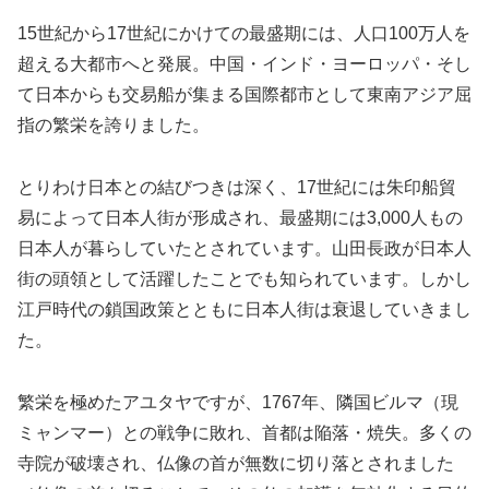
15世紀から17世紀にかけての最盛期には、人口100万人を
超える大都市へと発展。中国・インド・ヨーロッパ・そし
て日本からも交易船が集まる国際都市として東南アジア屈
指の繁栄を誇りました。
とりわけ日本との結びつきは深く、17世紀には朱印船貿
易によって日本人街が形成され、最盛期には3,000人もの
日本人が暮らしていたとされています。山田長政が日本人
街の頭領として活躍したことでも知られています。しかし
江戸時代の鎖国政策とともに日本人街は衰退していきまし
た。
繁栄を極めたアユタヤですが、1767年、隣国ビルマ（現
ミャンマー）との戦争に敗れ、首都は陥落・焼失。多くの
寺院が破壊され、仏像の首が無数に切り落とされました