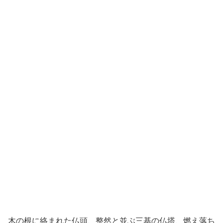
木の根に絡まれた仏頭、整然と並ぶ三基の仏塔、燃え落ち