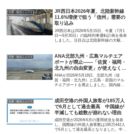
JR西日本2026年夏、北陸新幹線
交通・観光ニュース
11.6%増便で狙う「信州」需要の
取り込み
JR西日本は2026年5月15日、今夏（7月1
日〜9月30日）の臨時列車運転計画を発表
しました。注目点は北陸新幹線の大幅増
発です。「かがやき」「はくたか」の臨
時本数が前年2025年の926本から1,033本
へと約11.6%増加し、お盆時の一...
ANA北部九州・広島マルチエア
交通・観光ニュース
ポートが廃止——「佐賀・福岡・
北九州の自由変更」が使えなくな
った理由
ANAが2026年5月18日、北部九州（佐
賀・福岡・北九州）と広島・岩国のマル
チエアポートを廃止しました。国内線の
予約システムをアマデウスに移行したこ
とが背景です。制度の仕組みと廃止後の
対応策を解説します。
成田空港の外国人旅客が185万人
交通・観光ニュース
で6月として過去最高 中国線が
半減しても総数が崩れない理由
成田空港が2026年6月の運用状況を発表
し、国際線の外国人旅客数は185万442人
で6月として過去最高となりました。中国