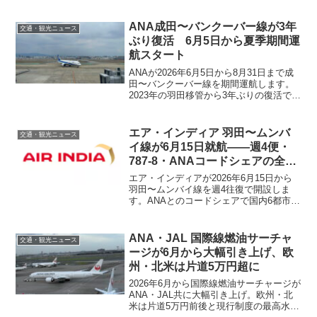
線の発着回数は前年の54パーセントまで
減る一方、便数が6パーセント減っても旅
客数が落ちない理由と、旅行者が押さえ
ANA成田〜バンクーバー線が3年
交通・観光ニュース
ておきたい混雑・路線選びのポイントを
ぶり復活 6月5日から夏季期間運
解説します。
航スタート
ANAが2026年6月5日から8月31日まで成
田〜バンクーバー線を期間運航します。
2023年の羽田移管から3年ぶりの復活で、
羽田線と合わせると東京〜バンクーバー
が毎日2往復に。ダイヤや成田・羽田の選
び方を解説します。
エア・インディア 羽田〜ムンバ
交通・観光ニュース
イ線が6月15日就航——週4便・
787-8・ANAコードシェアの全情
報
エア・インディアが2026年6月15日から
羽田〜ムンバイ線を週4往復で開設しま
す。ANAとのコードシェアで国内6都市か
ら乗り継ぎ可能。フライトスケジュー
ル・マイル積算・ムンバイ乗り継ぎの活
用法をまとめました。
ANA・JAL 国際線燃油サーチャ
交通・観光ニュース
ージが6月から大幅引き上げ、欧
州・北米は片道5万円超に
2026年6月から国際線燃油サーチャージが
ANA・JAL共に大幅引き上げ。欧州・北
米は片道5万円前後と現行制度の最高水準