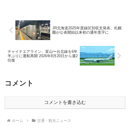
に。イラン戦争と円安が背景。発券タイ
ミングとマイル活用で旅費を抑える方法
を解説します。
JR北海道2025年度線区別収支発表、札幌
圏が公表開始以来初の通年黒字に
チャイナエアライン、富山〜台北線を6年
半ぶりに運航再開 2026年8月20日から週2
往復
コメント
コメントを書き込む
ホーム
交通・観光ニュース