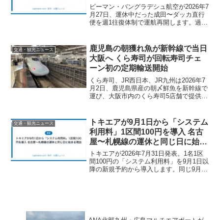
ビーマン・バングラデシュ航空が2026年7
月27日、運休中だった成田〜ダッカ直行
便を週1往復体制で運航再開します。過去
に計上した8億4000万タカの損失や運休の
経緯、再開の背景、便数が限られる中で
の予約のコツ、経由便との比較まで詳し
鹿児島の朝獲れ魚が新幹線で当日
交通・観光ニュース
く解説します。
大阪へ くら寿司が回転寿司チェ
ーン初の定期輸送開始
くら寿司、JR西日本、JR九州は2026年7
月2日、鹿児島県産の朝〆鮮魚を新幹線で
運び、大阪市内のくら寿司5店舗で提供す
る取り組みを始めました。全国チェーン
の回転寿司が新幹線輸送の鮮魚を定期販
売するのは今回が初めてです。鹿児島中
トキエアが9月1日から「システム
交通・観光ニュース
央駅で朝に積...
利用料」1区間100円を導入 名古
屋〜札幌線の運休と同じ日に始ま
る理由
トキエアが2026年7月31日発表。1名1区
間100円の「システム利用料」を9月1日以
降の新規予約から導入します。同じ9月1
日には名古屋〜札幌／丘珠線が運休、新
潟〜札幌線は増便。24億円の赤字と29億
円の債務超過を抱える同社が、なぜ収支
に響かない100円を導入するのかを考察し
ます。