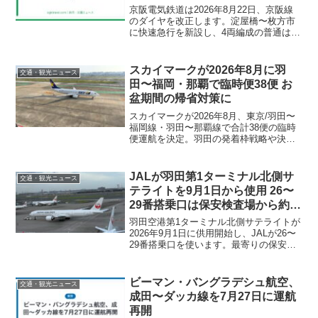
京阪電気鉄道は2026年8月22日、京阪線
のダイヤを改正します。淀屋橋〜枚方市
に快速急行を新設し、4両編成の普通は出
町柳まで運転区間を拡大。伏見稲荷や祇
園四条へ向かう旅行者への影響、JR・阪
急との所要時間比較をまとめました。
スカイマークが2026年8月に羽
交通・観光ニュース
田〜福岡・那覇で臨時便38便 お
盆期間の帰省対策に
スカイマークが2026年8月、東京/羽田〜
福岡線・羽田〜那覇線で合計38便の臨時
便運航を決定。羽田の発着枠戦略や決算
動向を解説し、お盆期間の帰省・旅行者
が知っておきたい対象日程と予約のポイ
ントをまとめました。
JALが羽田第1ターミナル北側サ
交通・観光ニュース
テライトを9月1日から使用 26〜
29番搭乗口は保安検査場から約
1km
羽田空港第1ターミナル北側サテライトが
2026年9月1日に供用開始し、JALが26〜
29番搭乗口を使います。最寄りの保安検
査場から約968メートル、徒歩約15分。搭
乗橋付きスポット6か所の増設で沖止めは
減りますが、歩く距離は伸びます。施設
ビーマン・バングラデシュ航空、
交通・観光ニュース
の概要と当日の動き方をまとめました。
成田〜ダッカ線を7月27日に運航
再開